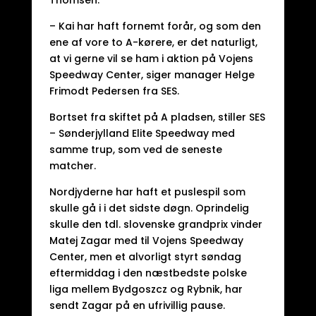
Thomsen.
– Kai har haft fornemt forår, og som den
ene af vore to A-kørere, er det naturligt,
at vi gerne vil se ham i aktion på Vojens
Speedway Center, siger manager Helge
Frimodt Pedersen fra SES.
Bortset fra skiftet på A pladsen, stiller SES
– Sønderjylland Elite Speedway med
samme trup, som ved de seneste
matcher.
Nordjyderne har haft et puslespil som
skulle gå i i det sidste døgn. Oprindelig
skulle den tdl. slovenske grandprix vinder
Matej Zagar med til Vojens Speedway
Center, men et alvorligt styrt søndag
eftermiddag i den næstbedste polske
liga mellem Bydgoszcz og Rybnik, har
sendt Zagar på en ufrivillig pause.