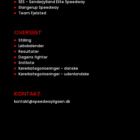
SES – Sønderjylland Elite Speedway
Slangerup Speedway
Team Fjelsted
OVERSIGT
Stilling
Løbskalender
Resultater
Dagens fighter
Snitliste
Kørerkategoriseringer – danske
Kørerkategoriseringer – udenlandske
KONTAKT
kontakt@speedwayligaen.dk