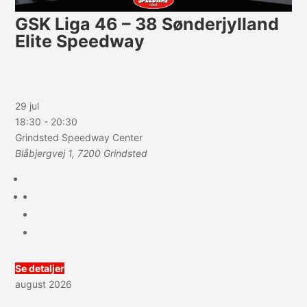
GSK Liga 46 – 38 Sønderjylland
Elite Speedway
29 jul
18:30
-
20:30
Grindsted Speedway Center
Blåbjergvej 1, 7200 Grindsted
Se detaljer
august 2026