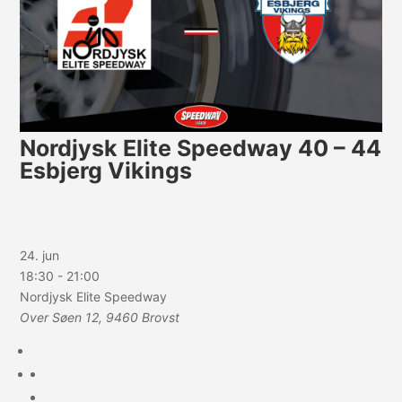
Nordjysk Elite Speedway 40 – 44
Esbjerg Vikings
24. jun
18:30
-
21:00
Nordjysk Elite Speedway
Over Søen 12, 9460 Brovst