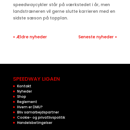
speedwaycykler står på værkstedet i år, men
landstræneren vil gerne slutte karrieren med en
sidste sæson på topplan.​
« Ældre nyheder
Seneste nyheder »
SPEEDWAY LIGAEN
Kontakt
Nyheder
Shop
Reglement
Hvem er DMU?
Bliv samarbejdspartner
Cookie- og privatlivspolitik
Handelsbetingelser