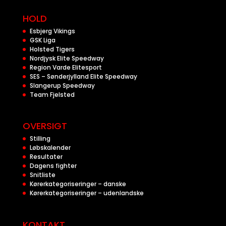
HOLD
Esbjerg Vikings
GSK Liga
Holsted Tigers
Nordjysk Elite Speedway
Region Varde Elitesport
SES – Sønderjylland Elite Speedway
Slangerup Speedway
Team Fjelsted
OVERSIGT
Stilling
Løbskalender
Resultater
Dagens fighter
Snitliste
Kørerkategoriseringer – danske
Kørerkategoriseringer – udenlandske
KONTAKT