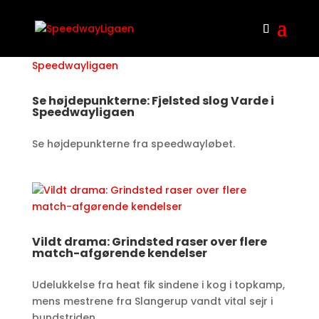
Se højdepunkterne: Fjelsted slog Varde i
Speedwayligaen
Se højdepunkterne fra speedwayløbet.​
Vildt drama: Grindsted raser over flere
match-afgørende kendelser
Udelukkelse fra heat fik sindene i kog i topkamp,
mens mestrene fra Slangerup vandt vital sejr i
bundstriden.​