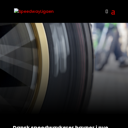
Dansk speedwaykører havner i nye