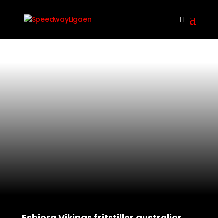
Esbjerg Vikings fritstiller australier