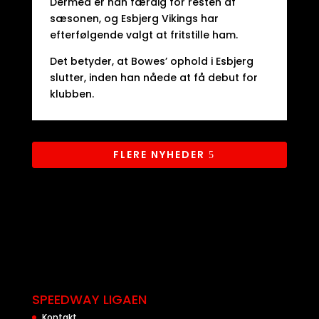
Dermed er han færdig for resten af
sæsonen, og Esbjerg Vikings har
efterfølgende valgt at fritstille ham.
Det betyder, at Bowes’ ophold i Esbjerg
slutter, inden han nåede at få debut for
klubben.
FLERE NYHEDER
SPEEDWAY LIGAEN
Kontakt