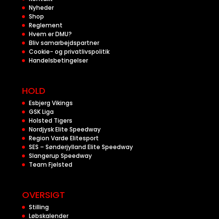
Nyheder
Shop
Reglement
Hvem er DMU?
Bliv samarbejdspartner
Cookie- og privatlivspolitik
Handelsbetingelser
HOLD
Esbjerg Vikings
GSK Liga
Holsted Tigers
Nordjysk Elite Speedway
Region Varde Elitesport
SES – Sønderjylland Elite Speedway
Slangerup Speedway
Team Fjelsted
OVERSIGT
Stilling
Løbskalender