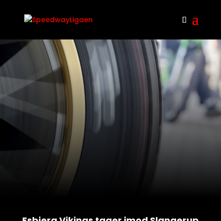
Esbjerg Vikings tager imod Slangerup