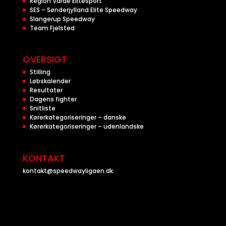
Region Varde Elitesport
SES – Sønderjylland Elite Speedway
Slangerup Speedway
Team Fjelsted
OVERSIGT
Stilling
Løbskalender
Resultater
Dagens fighter
Snitliste
Kørerkategoriseringer – danske
Kørerkategoriseringer – udenlandske
KONTAKT
kontakt@speedwayligaen.dk