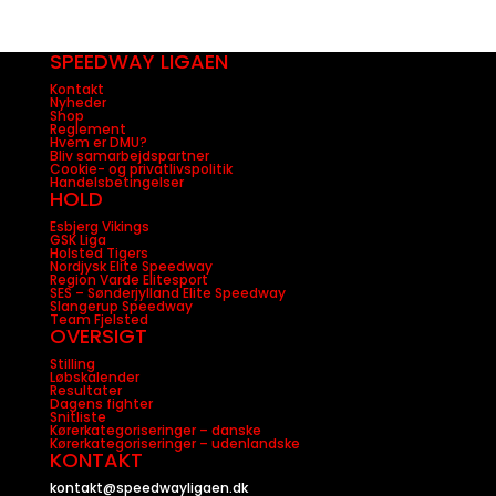
SPEEDWAY LIGAEN
Kontakt
Nyheder
Shop
Reglement
Hvem er DMU?
Bliv samarbejdspartner
Cookie- og privatlivspolitik
Handelsbetingelser
HOLD
Esbjerg Vikings
GSK Liga
Holsted Tigers
Nordjysk Elite Speedway
Region Varde Elitesport
SES – Sønderjylland Elite Speedway
Slangerup Speedway
Team Fjelsted
OVERSIGT
Stilling
Løbskalender
Resultater
Dagens fighter
Snitliste
Kørerkategoriseringer – danske
Kørerkategoriseringer – udenlandske
KONTAKT
kontakt@speedwayligaen.dk