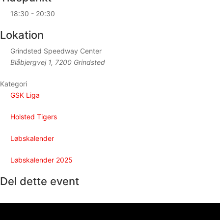
18:30 - 20:30
Lokation
Grindsted Speedway Center
Blåbjergvej 1, 7200 Grindsted
Kategori
GSK Liga
Holsted Tigers
Løbskalender
Løbskalender 2025
Del dette event