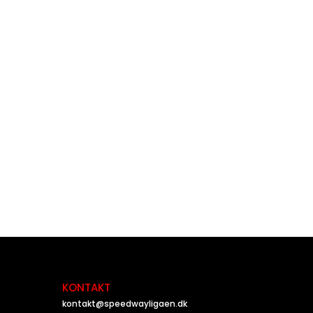
KONTAKT
kontakt@speedwayligaen.dk