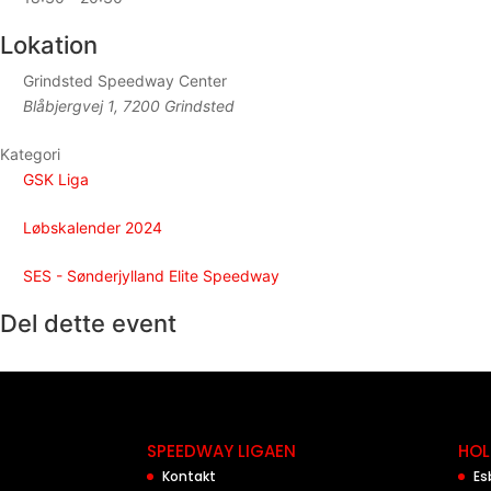
Lokation
Grindsted Speedway Center
Blåbjergvej 1, 7200 Grindsted
Kategori
GSK Liga
Løbskalender 2024
SES - Sønderjylland Elite Speedway
Del dette event
SPEEDWAY LIGAEN
HOL
Kontakt
Es