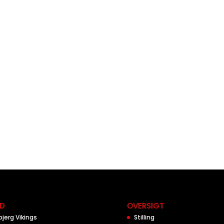
D
OVERSIGT
bjerg Vikings
Stilling