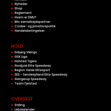
Nyheder
Shop
Reglement
Hvem er DMU?
Bliv samarbejdspartner
Cookie- og privatlivspolitik
Handelsbetingelser
HOLD
Esbjerg Vikings
GSK Liga
Holsted Tigers
Nordjysk Elite Speedway
Region Varde Elitesport
SES – Sønderjylland Elite Speedway
Slangerup Speedway
Team Fjelsted
OVERSIGT
Stilling
Løbskalender