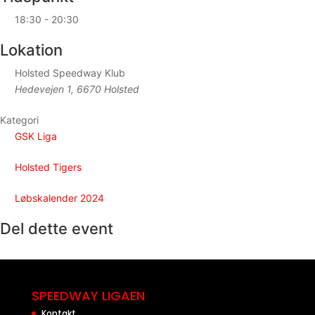
18:30 - 20:30
Lokation
Holsted Speedway Klub
Hedevejen 1, 6670 Holsted
Kategori
GSK Liga
Holsted Tigers
Løbskalender 2024
Del dette event
SPEEDWAY LIGAEN
Kontakt