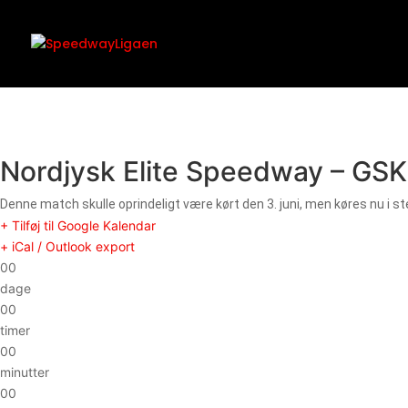
Nordjysk Elite Speedway – GSK
Denne match skulle oprindeligt være kørt den 3. juni, men køres nu i s
+ Tilføj til Google Kalendar
+ iCal / Outlook export
00
dage
00
timer
00
minutter
00