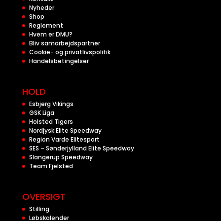
Nyheder
Shop
Reglement
Hvem er DMU?
Bliv samarbejdspartner
Cookie- og privatlivspolitik
Handelsbetingelser
HOLD
Esbjerg Vikings
GSK Liga
Holsted Tigers
Nordjysk Elite Speedway
Region Varde Elitesport
SES – Sønderjylland Elite Speedway
Slangerup Speedway
Team Fjelsted
OVERSIGT
Stilling
Løbskalender