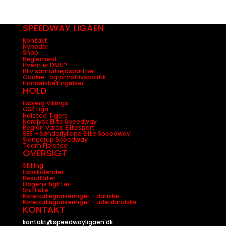
SPEEDWAY LIGAEN
Kontakt
Nyheder
Shop
Reglement
Hvem er DMU?
Bliv samarbejdspartner
Cookie- og privatlivspolitik
Handelsbetingelser
HOLD
Esbjerg Vikings
GSK Liga
Holsted Tigers
Nordjysk Elite Speedway
Region Varde Elitesport
SES – Sønderjylland Elite Speedway
Slangerup Speedway
Team Fjelsted
OVERSIGT
Stilling
Løbskalender
Resultater
Dagens fighter
Snitliste
Kørerkategoriseringer – danske
Kørerkategoriseringer – udenlandske
KONTAKT
kontakt@speedwayligaen.dk