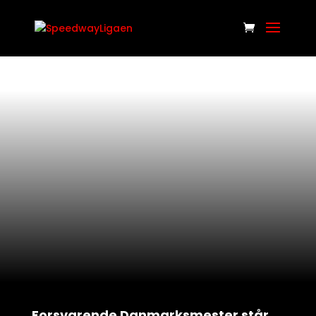
Forsvarende Danmarksmester står