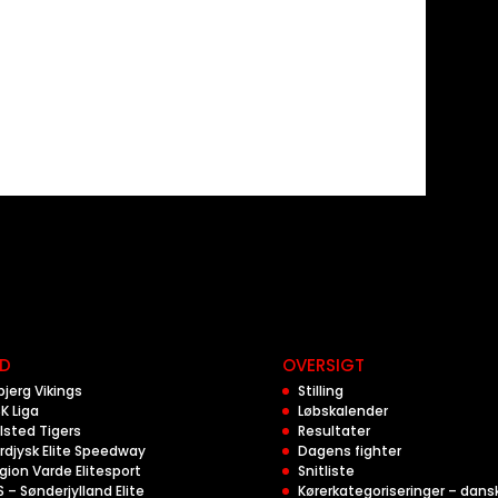
D
OVERSIGT
bjerg Vikings
Stilling
K Liga
Løbskalender
lsted Tigers
Resultater
rdjysk Elite Speedway
Dagens fighter
gion Varde Elitesport
Snitliste
S – Sønderjylland Elite
Kørerkategoriseringer – dans