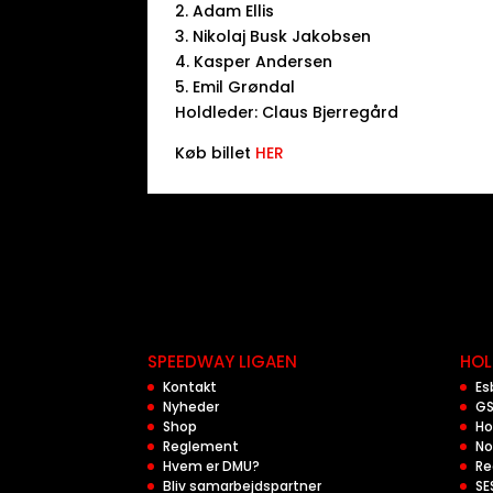
2. Adam Ellis
3. Nikolaj Busk Jakobsen
4. Kasper Andersen
5. Emil Grøndal
Holdleder: Claus Bjerregård
Køb billet
HER
SPEEDWAY LIGAEN
HOL
Kontakt
Es
Nyheder
GS
Shop
Ho
Reglement
No
Hvem er DMU?
Re
Bliv samarbejdspartner
SE