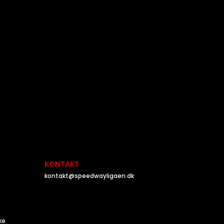
KONTAKT
kontakt@speedwayligaen.dk
ke