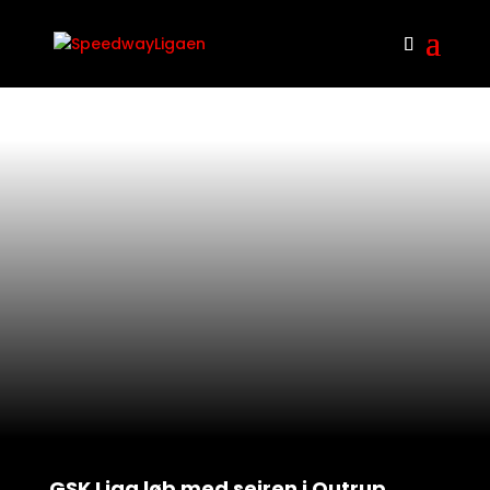
GSK Liga løb med sejren i Outrup