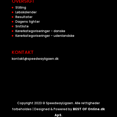
OVERSIGT
Stilling
Løbskalender
Resultater
Dagens fighter
Snitliste
Kørerkategoriseringer – danske
Kørerkategoriseringer – udenlandske
KONTAKT
kontakt@speedwayligaen.dk
Copyright 2023 © SpeedwayLigaen. Alle rettigheder
forbeholdes | Designed & Powered by
BEST OF Online.dk
ApS.