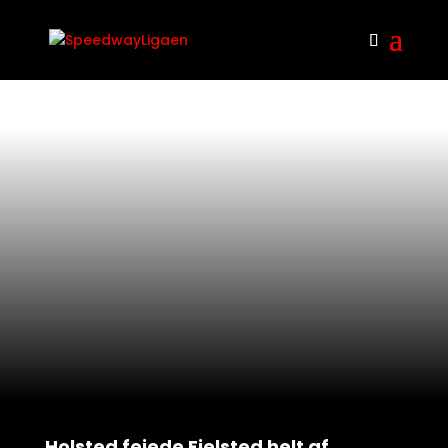
Holsted fejede Fjelsted helt af