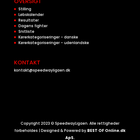
OVERSIGT
Stilling
Løbskalender
Resultater
Dagens fighter
Snitliste
Kørerkategoriseringer – danske
Kørerkategoriseringer – udenlandske
KONTAKT
kontakt@speedwayligaen.dk
Copyright 2023 © SpeedwayLigaen. Alle rettigheder
forbeholdes | Designed & Powered by
BEST OF Online.dk
ApS.