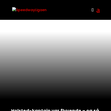
Holsted-kaptajn var flyvende – og så