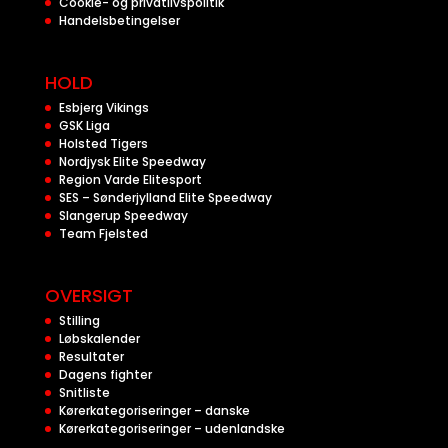
Cookie- og privatlivspolitik
Handelsbetingelser
HOLD
Esbjerg Vikings
GSK Liga
Holsted Tigers
Nordjysk Elite Speedway
Region Varde Elitesport
SES – Sønderjylland Elite Speedway
Slangerup Speedway
Team Fjelsted
OVERSIGT
Stilling
Løbskalender
Resultater
Dagens fighter
Snitliste
Kørerkategoriseringer – danske
Kørerkategoriseringer – udenlandske