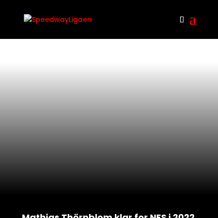
Mathias Thörnblom klar for NES i 2022