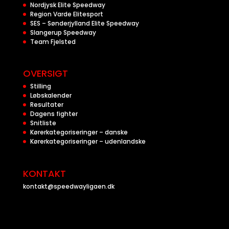
Nordjysk Elite Speedway
Region Varde Elitesport
SES – Sønderjylland Elite Speedway
Slangerup Speedway
Team Fjelsted
OVERSIGT
Stilling
Løbskalender
Resultater
Dagens fighter
Snitliste
Kørerkategoriseringer – danske
Kørerkategoriseringer – udenlandske
KONTAKT
kontakt@speedwayligaen.dk