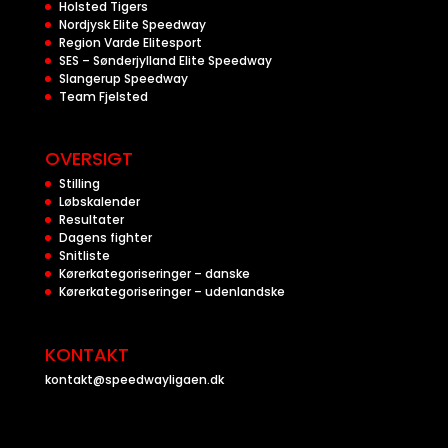
Holsted Tigers
Nordjysk Elite Speedway
Region Varde Elitesport
SES – Sønderjylland Elite Speedway
Slangerup Speedway
Team Fjelsted
OVERSIGT
Stilling
Løbskalender
Resultater
Dagens fighter
Snitliste
Kørerkategoriseringer – danske
Kørerkategoriseringer – udenlandske
KONTAKT
kontakt@speedwayligaen.dk