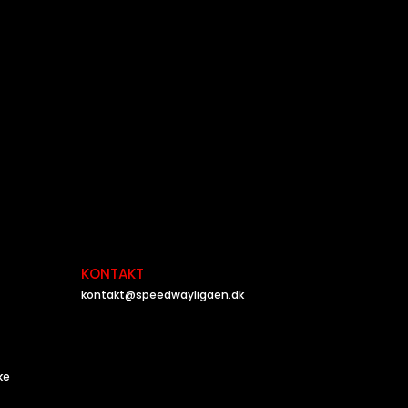
KONTAKT
kontakt@speedwayligaen.dk
ke