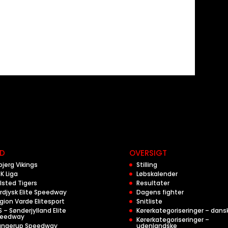
D
OVERSIGT
bjerg Vikings
Stilling
K Liga
Løbskalender
lsted Tigers
Resultater
rdjysk Elite Speedway
Dagens fighter
gion Varde Elitesport
Snitliste
S – Sønderjylland Elite
Kørerkategoriseringer – dans
eedway
Kørerkategoriseringer –
angerup Speedway
udenlandske