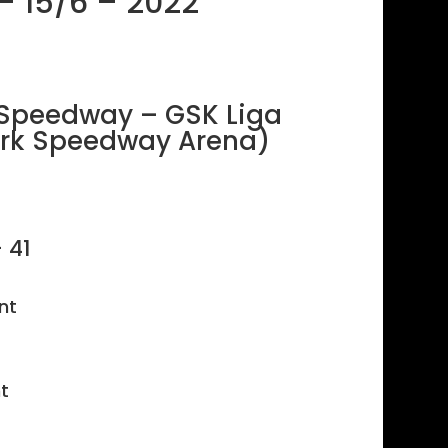
 – 15/6 – 2022
e Speedway – GSK Liga
rk Speedway Arena)
 41
nt
nt