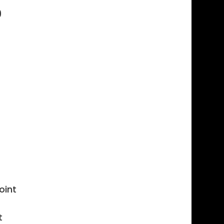
9
oint
t