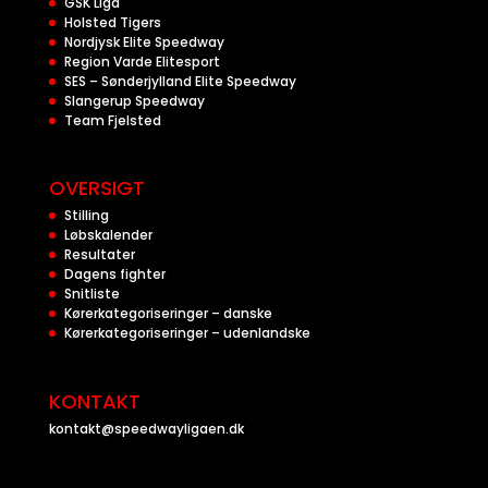
GSK Liga
Holsted Tigers
Nordjysk Elite Speedway
Region Varde Elitesport
SES – Sønderjylland Elite Speedway
Slangerup Speedway
Team Fjelsted
OVERSIGT
Stilling
Løbskalender
Resultater
Dagens fighter
Snitliste
Kørerkategoriseringer – danske
Kørerkategoriseringer – udenlandske
KONTAKT
kontakt@speedwayligaen.dk