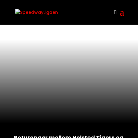
Returopgør mellem Holsted Tigers og