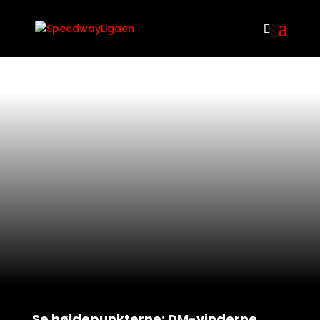
Se højdepunkterne: DM-vinderne