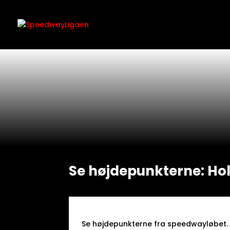
Se højdepunkterne: Hols
Se højdepunkterne fra speedwayløbet.​