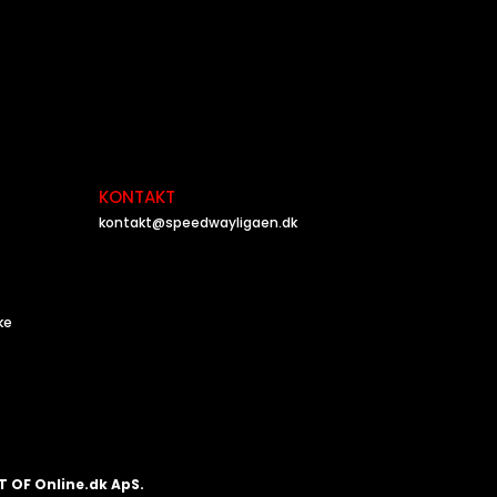
KONTAKT
kontakt@speedwayligaen.dk
ke
T OF Online.dk ApS.