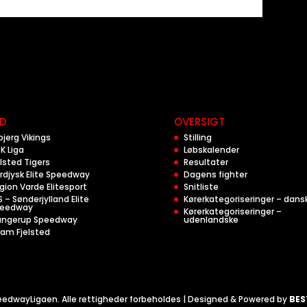
D
OVERSIGT
bjerg Vikings
Stilling
K Liga
Løbskalender
lsted Tigers
Resultater
rdjysk Elite Speedway
Dagens fighter
gion Varde Elitesport
Snitliste
S – Sønderjylland Elite
Kørerkategoriseringer – dans
eedway
Kørerkategoriseringer –
angerup Speedway
udenlandske
am Fjelsted
edwayLigaen. Alle rettigheder forbeholdes | Designed & Powered by
BES