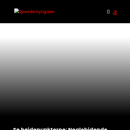
Se højdepunkterne: Neglebidende