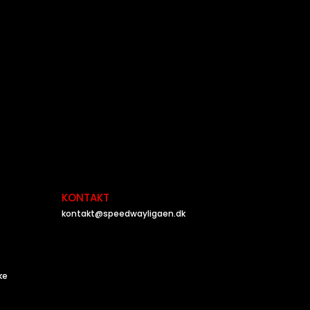
KONTAKT
kontakt@speedwayligaen.dk
ke