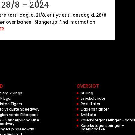
. 28/8 – 2024
 kørt i dag, d. 21/8, er flyttet til onsdag d. 28/8
r over banen i Slangerup. Find information
ER
D
OVERSIGT
bjerg Vikings
Stilling
K Liga
Løbskalender
lsted Tigers
Resultater
rdjysk Elite Speedway
Dagens fighter
gion Varde Elitesport
Snitliste
S – Sønderjylland Elite
Kørerkategoriseringer – dans
eedway
Kørerkategoriseringer –
angerup Speedway
udenlandske
am Fjelsted