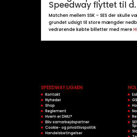
Speedway flyttet til d
Matchen mellem SSK – SES der skulle være
grundet udsigt til store mængder nedbø
vedrørende købte billetter med mere
H
SPEEDWAY LIGAEN
HOL
Kontakt
Es
Nyheder
GS
Shop
Ho
Reglement
No
Hvem er DMU?
Re
Bliv samarbejdspartner
SE
Sp
Cookie- og privatlivspolitik
Sl
Handelsbetingelser
Te