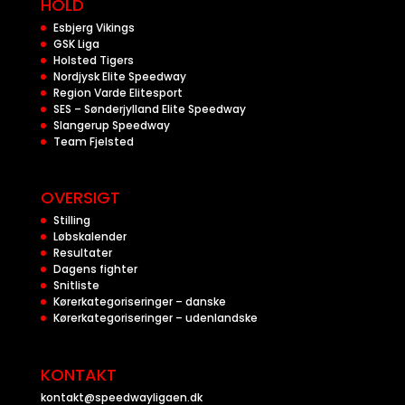
HOLD
Esbjerg Vikings
GSK Liga
Holsted Tigers
Nordjysk Elite Speedway
Region Varde Elitesport
SES – Sønderjylland Elite Speedway
Slangerup Speedway
Team Fjelsted
OVERSIGT
Stilling
Løbskalender
Resultater
Dagens fighter
Snitliste
Kørerkategoriseringer – danske
Kørerkategoriseringer – udenlandske
KONTAKT
kontakt@speedwayligaen.dk