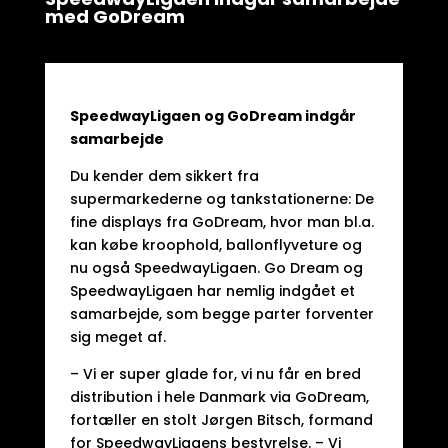
med GoDream
SpeedwayLigaen og GoDream indgår
samarbejde
Du kender dem sikkert fra
supermarkederne og tankstationerne: De
fine displays fra GoDream, hvor man bl.a.
kan købe kroophold, ballonflyveture og
nu også SpeedwayLigaen. Go Dream og
SpeedwayLigaen har nemlig indgået et
samarbejde, som begge parter forventer
sig meget af.
– Vi er super glade for, vi nu får en bred
distribution i hele Danmark via GoDream,
fortæller en stolt Jørgen Bitsch, formand
for SpeedwayLigaens bestyrelse. – Vi