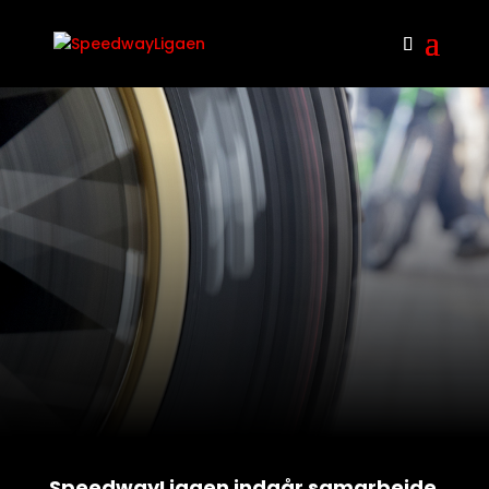
SpeedwayLigaen indgår samarbejde