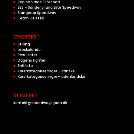
Region Varde Elitesport
SES – Sønderjylland Elite Speedway
Slangerup Speedway
Team Fjelsted
OVERSIGT
Stilling
Løbskalender
Resultater
Dagens fighter
Snitliste
Kørerkategoriseringer – danske
Kørerkategoriseringer – udenlandske
KONTAKT
kontakt@speedwayligaen.dk