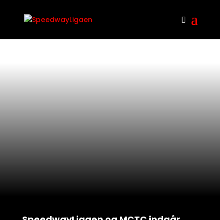
SpeedwayLigaen og MCTC indgår