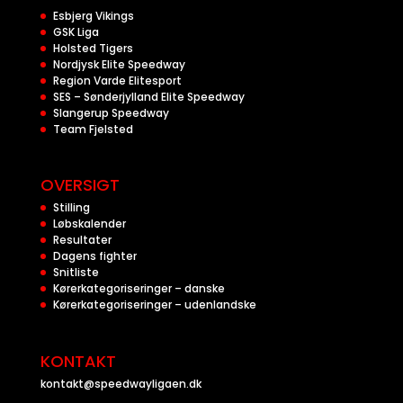
Esbjerg Vikings
GSK Liga
Holsted Tigers
Nordjysk Elite Speedway
Region Varde Elitesport
SES – Sønderjylland Elite Speedway
Slangerup Speedway
Team Fjelsted
OVERSIGT
Stilling
Løbskalender
Resultater
Dagens fighter
Snitliste
Kørerkategoriseringer – danske
Kørerkategoriseringer – udenlandske
KONTAKT
kontakt@speedwayligaen.dk