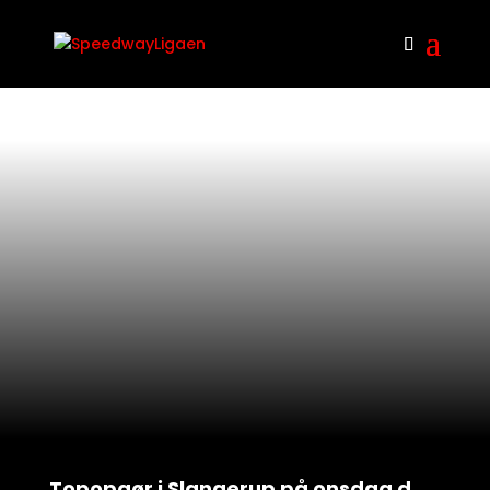
Topopgør i Slangerup på onsdag d.