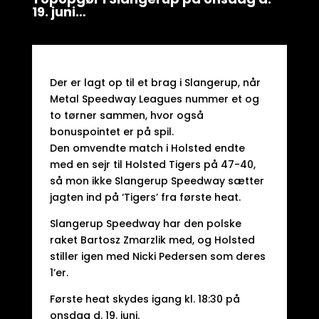
19. juni…
Der er lagt op til et brag i Slangerup, når
Metal Speedway Leagues nummer et og
to tørner sammen, hvor også
bonuspointet er på spil.
Den omvendte match i Holsted endte
med en sejr til Holsted Tigers på 47-40,
så mon ikke Slangerup Speedway sætter
jagten ind på ‘Tigers’ fra første heat.
Slangerup Speedway har den polske
raket Bartosz Zmarzlik med, og Holsted
stiller igen med Nicki Pedersen som deres
1’er.
Første heat skydes igang kl. 18:30 på
onsdag d. 19. juni.