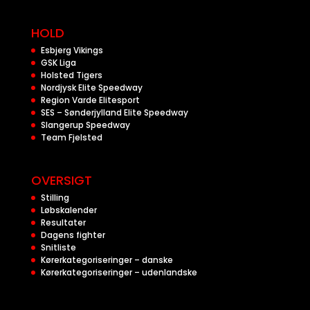
HOLD
Esbjerg Vikings
GSK Liga
Holsted Tigers
Nordjysk Elite Speedway
Region Varde Elitesport
SES – Sønderjylland Elite Speedway
Slangerup Speedway
Team Fjelsted
OVERSIGT
Stilling
Løbskalender
Resultater
Dagens fighter
Snitliste
Kørerkategoriseringer – danske
Kørerkategoriseringer – udenlandske