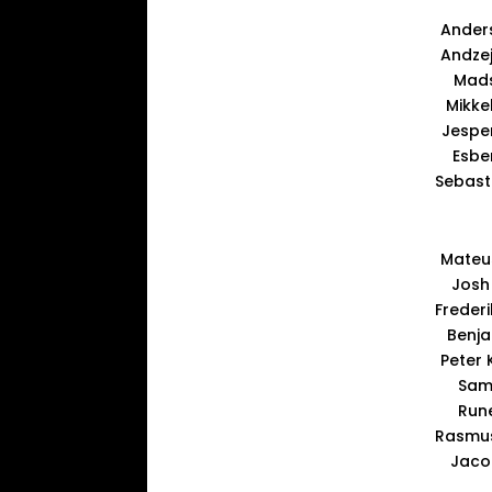
Ander
Andzej
Mads
Mikke
Jespe
Esben
Sebast
Mateus
Josh 
Freder
Benja
Peter 
Sam
Run
Rasmus
Jaco