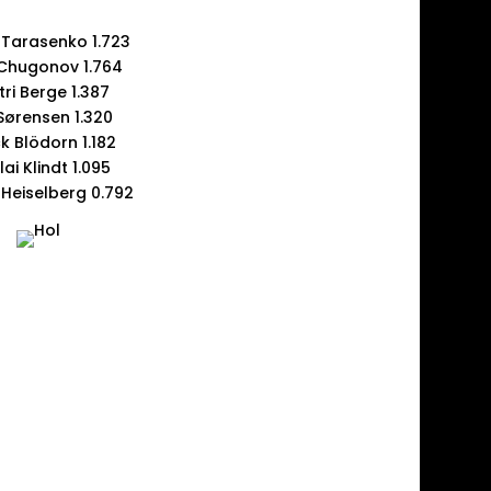
Tarasenko 1.723
Chugonov 1.764
tri Berge 1.387
Sørensen 1.320
k Blödorn 1.182
lai Klindt 1.095
 Heiselberg 0.792