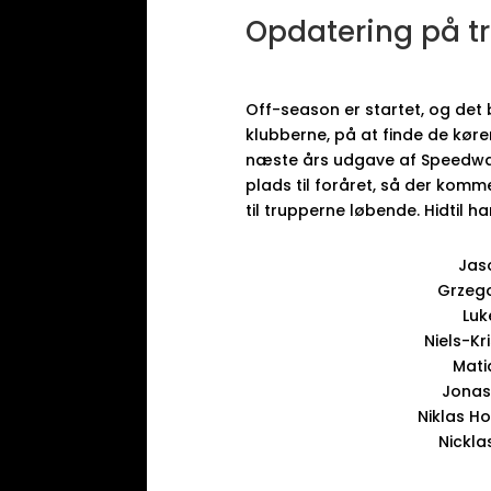
Opdatering på t
Off-season er startet, og det 
klubberne, på at finde de køre
næste års udgave af Speedway
plads til foråret, så der komm
til trupperne løbende. Hidtil 
Jas
Grzego
Luk
Niels-Kr
Matia
Jonas
Niklas H
Nickla