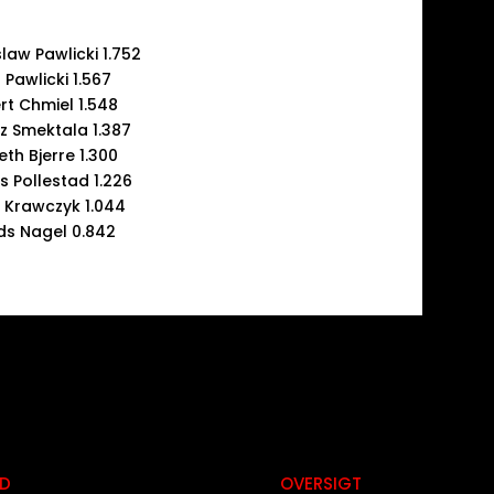
law Pawlicki 1.752
r Pawlicki 1.567
rt Chmiel 1.548
z Smektala 1.387
th Bjerre 1.300
s Pollestad 1.226
 Krawczyk 1.044
ads Nagel 0.842
D
OVERSIGT