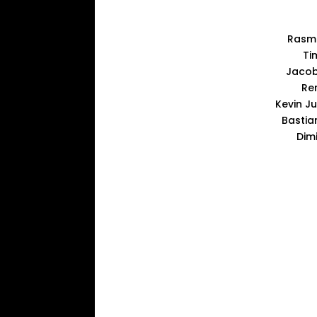
Rasmu
Ti
Jacob
Re
Kevin J
Bastia
Dimi