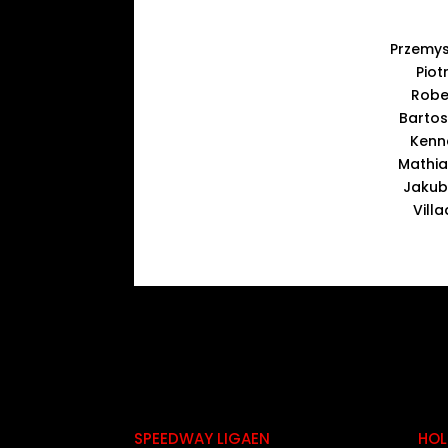
Przemys
Piot
Robe
Bartos
Kenne
Mathia
Jakub
Vill
SPEEDWAY LIGAEN
HOL