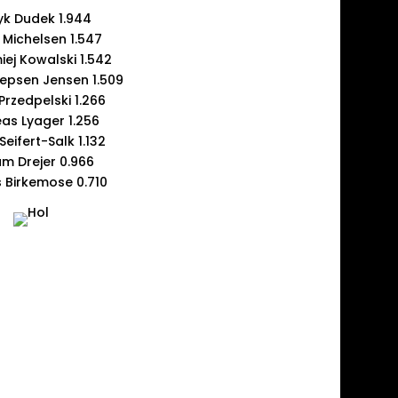
yk Dudek 1.944
 Michelsen 1.547
iej Kowalski 1.542
Jepsen Jensen 1.509
Przedpelski 1.266
as Lyager 1.256
eifert-Salk 1.132
am Drejer 0.966
 Birkemose 0.710