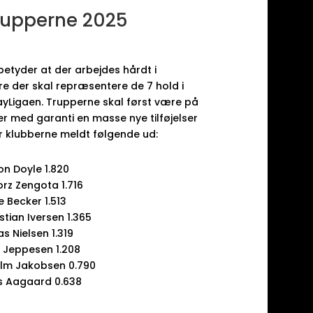
rupperne 2025
betyder at der arbejdes hårdt i
re der skal repræsentere de 7 hold i
Ligaen. Trupperne skal først være på
er med garanti en masse nye tilføjelser
har klubberne meldt følgende ud:
on Doyle 1.820
rz Zengota 1.716
e Becker 1.513
istian Iversen 1.365
s Nielsen 1.319
 Jeppesen 1.208
olm Jakobsen 0.790
s Aagaard 0.638