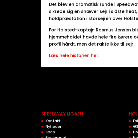
Det blev en dramatisk runde i Speedway
sikrede sig en snæver sejr i sidste hea
holdpræstation i storsejren over Holste
For Holsted-kaptajn Rasmus Jensen ble
hjemmeholdet havde hele fire kørere ov
profil hårdt, men det rakte ikke til sejr.
Læs hele historien her.
SPEEDWAY LIGAEN
HOL
Kontakt
Es
Nyheder
GS
Shop
Ho
Reglement
No