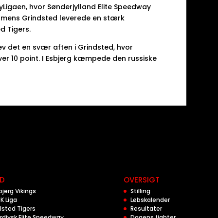
Ligaen, hvor Sønderjylland Elite Speedway
t, mens Grindsted leverede en stærk
d Tigers.
v det en svær aften i Grindsted, hvor
er 10 point. I Esbjerg kæmpede den russiske
D
OVERSIGT
bjerg Vikings
Stilling
K Liga
Løbskalender
lsted Tigers
Resultater
rdjysk Elite Speedway
Dagens fighter