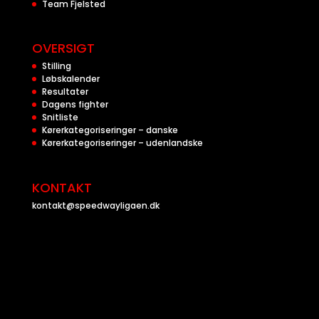
Team Fjelsted
OVERSIGT
Stilling
Løbskalender
Resultater
Dagens fighter
Snitliste
Kørerkategoriseringer – danske
Kørerkategoriseringer – udenlandske
KONTAKT
kontakt@speedwayligaen.dk