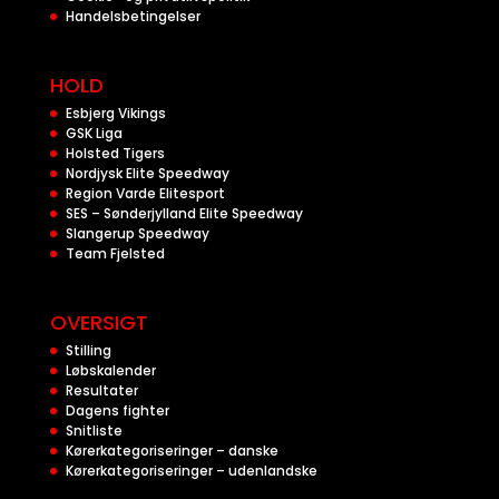
Handelsbetingelser
HOLD
Esbjerg Vikings
GSK Liga
Holsted Tigers
Nordjysk Elite Speedway
Region Varde Elitesport
SES – Sønderjylland Elite Speedway
Slangerup Speedway
Team Fjelsted
OVERSIGT
Stilling
Løbskalender
Resultater
Dagens fighter
Snitliste
Kørerkategoriseringer – danske
Kørerkategoriseringer – udenlandske