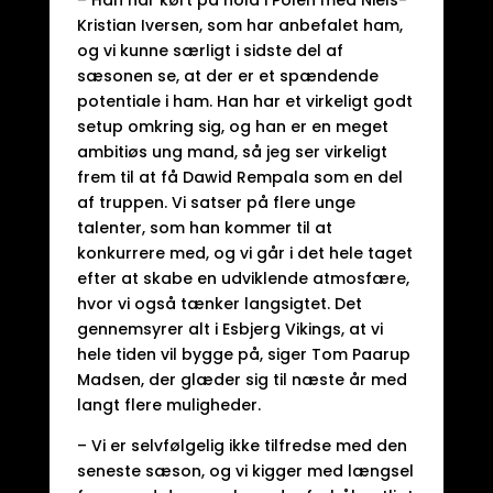
– Han har kørt på hold i Polen med Niels-
Kristian Iversen, som har anbefalet ham,
og vi kunne særligt i sidste del af
sæsonen se, at der er et spændende
potentiale i ham. Han har et virkeligt godt
setup omkring sig, og han er en meget
ambitiøs ung mand, så jeg ser virkeligt
frem til at få Dawid Rempala som en del
af truppen. Vi satser på flere unge
talenter, som han kommer til at
konkurrere med, og vi går i det hele taget
efter at skabe en udviklende atmosfære,
hvor vi også tænker langsigtet. Det
gennemsyrer alt i Esbjerg Vikings, at vi
hele tiden vil bygge på, siger Tom Paarup
Madsen, der glæder sig til næste år med
langt flere muligheder.
– Vi er selvfølgelig ikke tilfredse med den
seneste sæson, og vi kigger med længsel