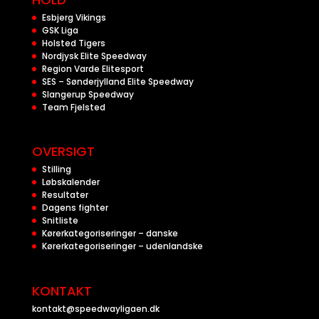
Esbjerg Vikings
GSK Liga
Holsted Tigers
Nordjysk Elite Speedway
Region Varde Elitesport
SES – Sønderjylland Elite Speedway
Slangerup Speedway
Team Fjelsted
OVERSIGT
Stilling
Løbskalender
Resultater
Dagens fighter
Snitliste
Kørerkategoriseringer – danske
Kørerkategoriseringer – udenlandske
KONTAKT
kontakt@speedwayligaen.dk