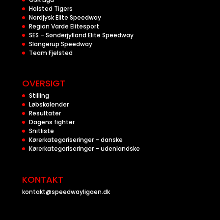
Holsted Tigers
Nordjysk Elite Speedway
Region Varde Elitesport
SES – Sønderjylland Elite Speedway
Slangerup Speedway
Team Fjelsted
OVERSIGT
Stilling
Løbskalender
Resultater
Dagens fighter
Snitliste
Kørerkategoriseringer – danske
Kørerkategoriseringer – udenlandske
KONTAKT
kontakt@speedwayligaen.dk