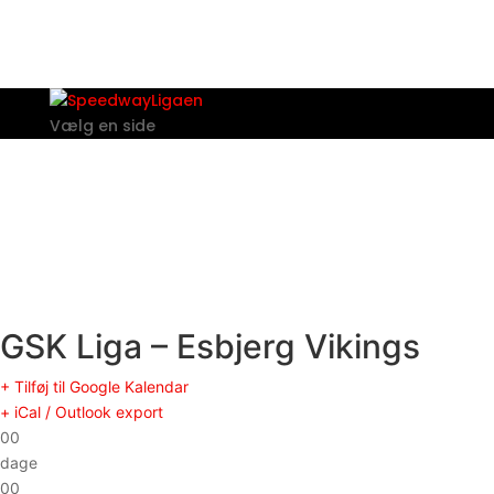
Vælg en side
GSK Liga – Esbjerg Vikings
+ Tilføj til Google Kalendar
+ iCal / Outlook export
00
dage
00