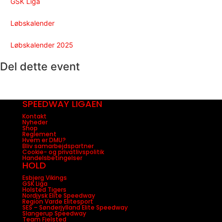
GSK Liga
Løbskalender
Løbskalender 2025
Del dette event
SPEEDWAY LIGAEN
Kontakt
Nyheder
Shop
Reglement
Hvem er DMU?
Bliv samarbejdspartner
Cookie- og privatlivspolitik
Handelsbetingelser
HOLD
Esbjerg Vikings
GSK Liga
Holsted Tigers
Nordjysk Elite Speedway
Region Varde Elitesport
SES – Sønderjylland Elite Speedway
Slangerup Speedway
Team Fjelsted