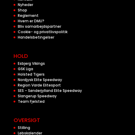
Nyheder
Shop
Reglement
Hvem er DMU?
Bliv samarbejdspartner
Cookie- og privatlivspolitik
Handelsbetingelser
HOLD
Esbjerg Vikings
GSK Liga
Holsted Tigers
Nordjysk Elite Speedway
Region Varde Elitesport
SES – Sønderjylland Elite Speedway
Slangerup Speedway
Team Fjelsted
OVERSIGT
Stilling
Løbskalender