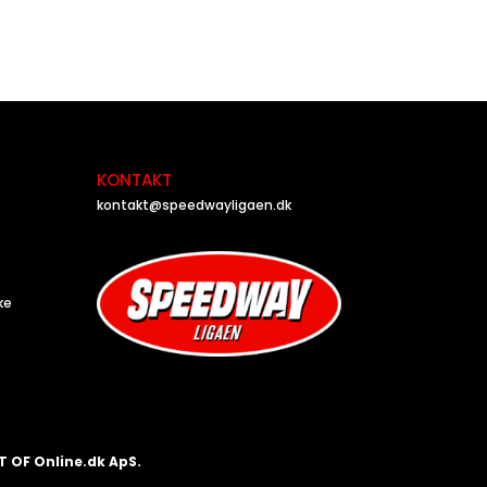
KONTAKT
kontakt@speedwayligaen.dk
ke
T OF Online.dk ApS.