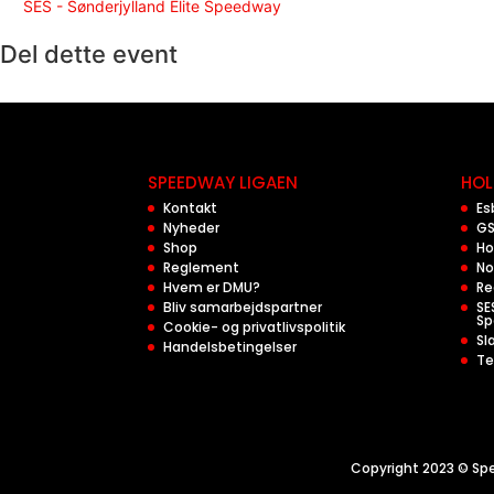
SES - Sønderjylland Elite Speedway
Del dette event
SPEEDWAY LIGAEN
HOL
Kontakt
Es
Nyheder
GS
Shop
Ho
Reglement
No
Hvem er DMU?
Re
Bliv samarbejdspartner
SE
Sp
Cookie- og privatlivspolitik
Sl
Handelsbetingelser
Te
Copyright 2023 © Spe