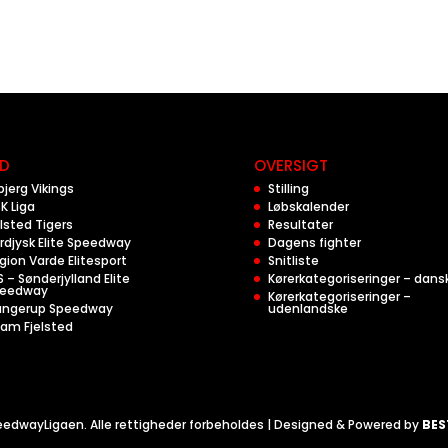
D
OVERSIGT
bjerg Vikings
Stilling
K Liga
Løbskalender
lsted Tigers
Resultater
rdjysk Elite Speedway
Dagens fighter
gion Varde Elitesport
Snitliste
S – Sønderjylland Elite
Kørerkategoriseringer – dans
eedway
Kørerkategoriseringer –
angerup Speedway
udenlandske
am Fjelsted
edwayLigaen. Alle rettigheder forbeholdes | Designed & Powered by
BES