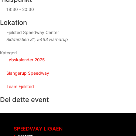
18:30 - 20:30
Lokation
Fjelsted Speedway Center
Ridderstien 31, 5463 Harndrup
Kategori
Løbskalender 2025
Slangerup Speedway
Team Fjelsted
Del dette event
SPEEDWAY LIGAEN