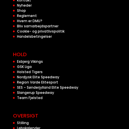
Kontakt
Nyheder
Shop
Reglement
Hvem er DMU?
Bliv samarbejdspartner
Cookie- og privatlivspolitik
Handelsbetingelser
HOLD
Esbjerg Vikings
GSK Liga
Holsted Tigers
Nordjysk Elite Speedway
Region Varde Elitesport
SES – Sønderjylland Elite Speedway
Slangerup Speedway
Team Fjelsted
OVERSIGT
Stilling
Løbskalender